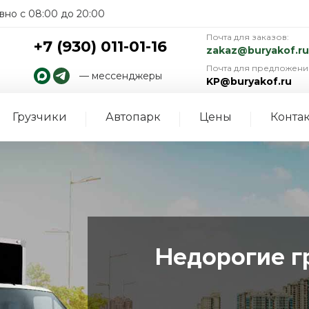
но с 08:00 до 20:00
Почта для заказов:
+7 (930) 011-01-16
zakaz@buryakof.ru
Почта для предложени
— мессенджеры
KP@buryakof.ru
Грузчики
Автопарк
Цены
Конта
Недорогие г