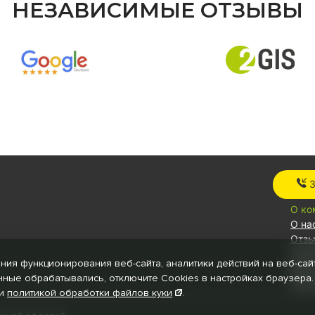
НЕЗАВИСИМЫЕ ОТЗЫВЫ
О ко
О на
Отз
Стат
ния функционирования веб-сайта, аналитики действий на веб-сай
Вака
анные обрабатывались, отключите Cookies в настройках браузера.
Док
и
политикой обработки файлов
куки
.