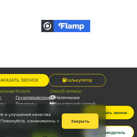
ЗАКАЗАТЬ ЗВОНОК
Калькулятор
мпании:
Услуги:
Способ оплаты:
с
Грузоперевозки
Наличными
ывы
Переезды
Банковской картой
ьи
Грузчики
Безналичный расчет
Заказать звонок
те и улучшения качества
нсии
Для юр.лиц
 Пожалуйста, ознакомьтесь с
Закрыть
ументы
Автопарк
Руководитель