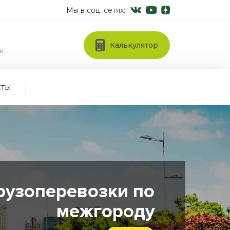
Мы в соц. сетях:
Калькулятор
й:
кты
рузоперевозки по
межгороду