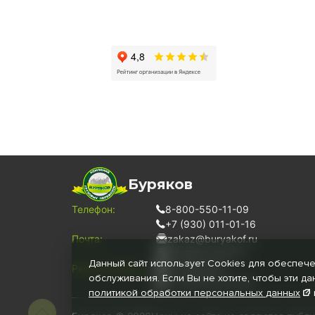
Буряков
Телефон:
8-800-550-11-09
+7 (930) 011-01-16
Почта:
zakaz@buryakof.ru
info@buryakof.ru
Данный сайт использует Cookies для обеспече
Режим работы:
Ежедневно
обслуживания. Если Вы не хотите, чтобы эти д
С 08:00 до 20:00
политикой обработки персональных
данных